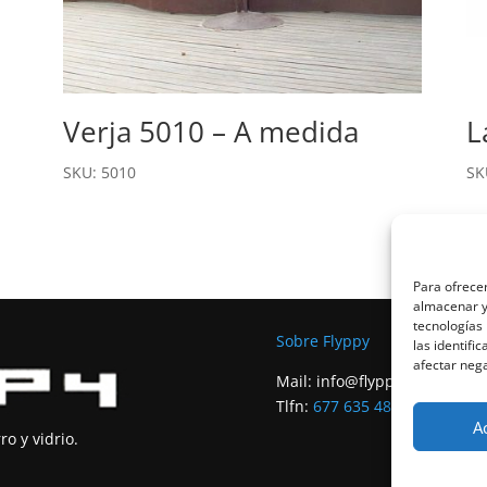
Verja 5010 – A medida
L
SKU: 5010
SK
Para ofrecer
almacenar y/
tecnologías
Sobre Flyppy
las identifi
afectar nega
Mail:
info@flyppytienda.com
Tlfn:
677 635 480
A
o y vidrio.