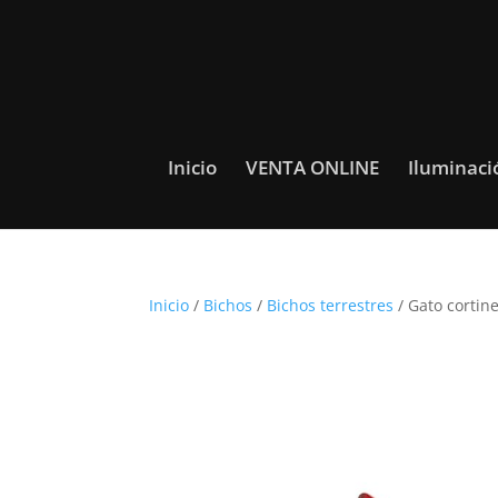
Inicio
VENTA ONLINE
Iluminaci
Inicio
/
Bichos
/
Bichos terrestres
/ Gato cortin