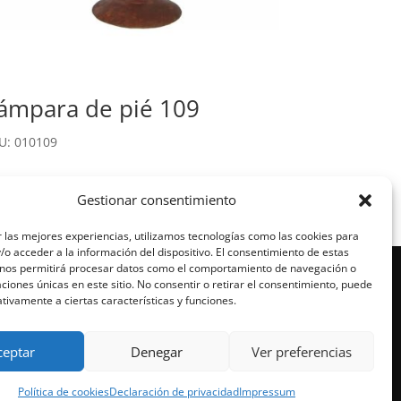
ámpara de pié 109
U: 010109
Gestionar consentimiento
 las mejores experiencias, utilizamos tecnologías como las cookies para
o acceder a la información del dispositivo. El consentimiento de estas
 nos permitirá procesar datos como el comportamiento de navegación o
Condiciones de Venta
caciones únicas en este sitio. No consentir o retirar el consentimiento, puede
tivamente a ciertas características y funciones.
Aviso Legal
Política de Privacidad
ceptar
Denegar
Ver preferencias
Política de cookies (UE)
Mi cuenta
Política de cookies
Declaración de privacidad
Impressum