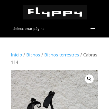
Seleccionar página
Inicio
/
Bichos
/
Bichos terrestres
/ Cabras
114