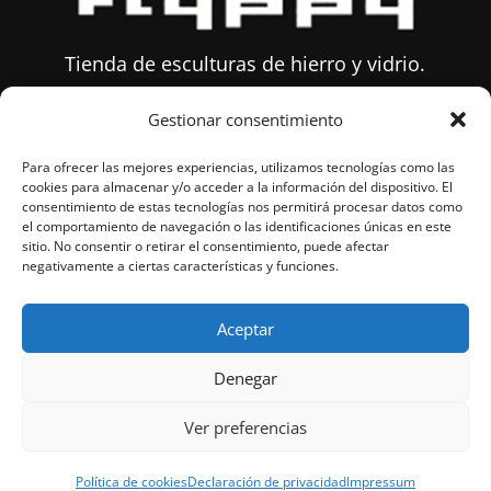
Tienda de esculturas de hierro y vidrio.
Gestionar consentimiento
Sobre Flyppy
Para ofrecer las mejores experiencias, utilizamos tecnologías como las
Mail:
info@flyppytienda.com
cookies para almacenar y/o acceder a la información del dispositivo. El
consentimiento de estas tecnologías nos permitirá procesar datos como
Tlfn:
677 635 480
el comportamiento de navegación o las identificaciones únicas en este
sitio. No consentir o retirar el consentimiento, puede afectar
negativamente a ciertas características y funciones.
Condiciones de Venta
Aviso Legal
Aceptar
Política de Privacidad
Política de cookies (UE)
Denegar
Mi cuenta
Ver preferencias
Política de cookies
Declaración de privacidad
Impressum