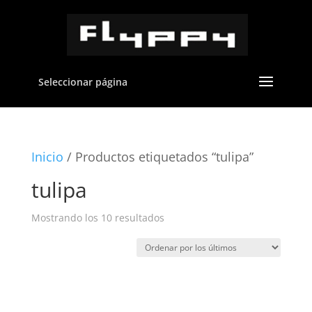
Seleccionar página
Inicio
/ Productos etiquetados “tulipa”
tulipa
Ordenado
Mostrando los 10 resultados
por
los
últimos