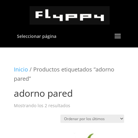
Seleccionar página
Inicio
/ Productos etiquetados “adorno
pared”
adorno pared
Ordenado
Mostrando los 2 resultados
por
los
últimos