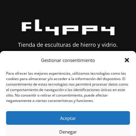
Tienda de esculturas de hierro y vidrio.
Gestionar consentimiento
Sobre Flyppy
Para ofrecer las mejores experiencias, utilizamos tecnologías como las
Mail:
info@flyppytienda.com
cookies para almacenar y/o acceder a la información del dispositivo. El
consentimiento de estas tecnologías nos permitirá procesar datos como
Tlfn:
677 635 480
el comportamiento de navegación o las identificaciones únicas en este
sitio. No consentir o retirar el consentimiento, puede afectar
negativamente a ciertas características y funciones.
Condiciones de Venta
Aviso Legal
Aceptar
Política de Privacidad
Política de cookies (UE)
Denegar
Mi cuenta